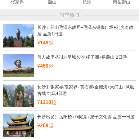
张家界
韶山
长沙
南岳衡山
当季热门
长沙）韶山毛泽东故居+毛泽东铜像广场+刘少奇故
居 品质1日游
¥
148
起
伟人故里-韶山+星城长沙 橘子洲+岳麓山 2日游
¥
460
起
长沙】张家界/袁家界+黄石寨/金鞭溪+天门山+凤凰
古城 纯玩4日游
¥
1218
起
长沙出发）岳阳楼+洞庭湖+屈子文化园 品质一日游
¥
268
起