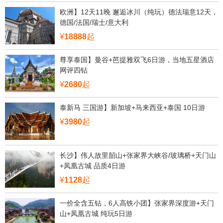
欧洲】12天11晚 邂逅冰川（纯玩）德法瑞意12天，
德国/法国/瑞士/意大利
¥
18888
起
尊享泰国】曼谷+芭提雅双飞6日游，当地五星酒店
网评四钻
¥
2680
起
泰新马 三国游】新加坡+马来西亚+泰国 10日游
¥
3980
起
长沙】伟人故里韶山+张家界大峡谷/玻璃桥+天门山
+凤凰古城 品质4日游
¥
1128
起
一价全含五钻，6人高铁小团】张家界深度游+天门
山+凤凰古城 纯玩5日游