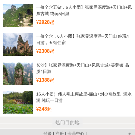
一价全含五钻，6人小团】张家界深度游+天门山+凤
凰古城 纯玩5日游
¥
2928
起
一价全含，6人小团】张家界深度游+天门山 纯玩4
日游，五钻住宿
¥
2308
起
长沙】张家界深度游+天门山+凤凰古城+芙蓉镇 品
质4日游
¥
1388
起
16人小团）伟人毛主席故里-韶山+刘少奇故里+滴水
洞 纯玩一日游
¥
248
起
热门目的地
登录
|
注册
|
会员中心
|